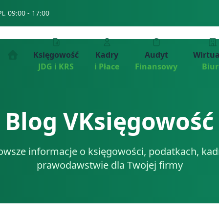
Pt. 09:00 - 17:00
Księgowość
Kadry
Audyt
Wirtu
JDG i KRS
i Płace
Finansowy
Biu
Blog VKsięgowość
owsze informacje o księgowości, podatkach, kadr
prawodawstwie dla Twojej firmy