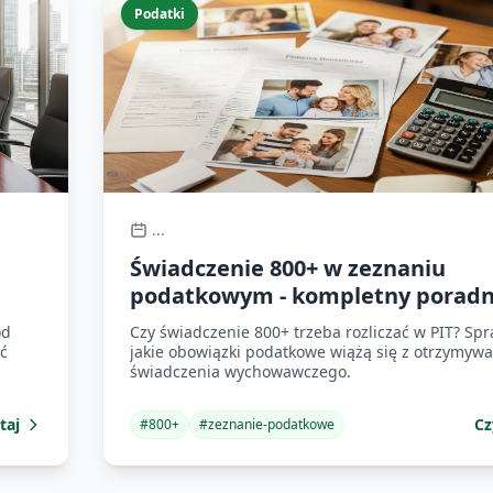
Podatki
...
Świadczenie 800+ w zeznaniu
podatkowym - kompletny poradn
od
Czy świadczenie 800+ trzeba rozliczać w PIT? Sp
ać
jakie obowiązki podatkowe wiążą się z otrzymyw
świadczenia wychowawczego.
taj
Cz
#
800+
#
zeznanie-podatkowe