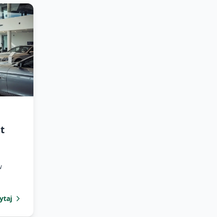
t
w
ytaj