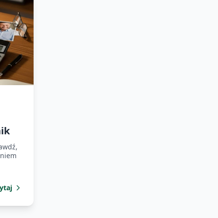
ik
rawdź,
aniem
ytaj