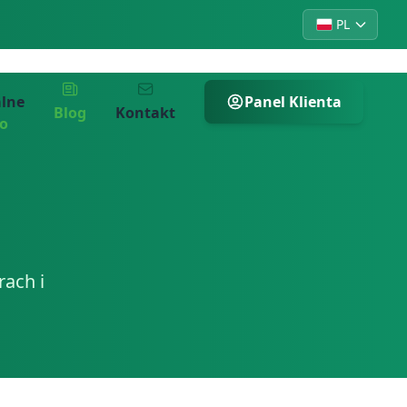
PL
alne
Panel Klienta
Blog
Kontakt
ro
ach i