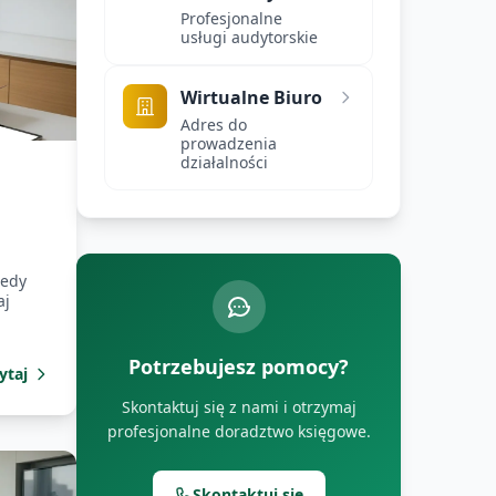
Profesjonalne
usługi audytorskie
Wirtualne Biuro
Adres do
prowadzenia
działalności
iedy
aj
Potrzebujesz pomocy?
ytaj
Skontaktuj się z nami i otrzymaj
profesjonalne doradztwo księgowe.
Skontaktuj się