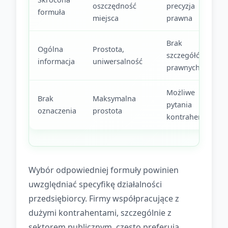
oszczędność
precyzja
formuła
miejsca
prawna
Brak
Ogólna
Prostota,
szczegółów
informacja
uniwersalność
prawnych
Możliwe
Brak
Maksymalna
pytania
oznaczenia
prostota
kontrahentów
Wybór odpowiedniej formuły powinien
uwzględniać specyfikę działalności
przedsiębiorcy. Firmy współpracujące z
dużymi kontrahentami, szczególnie z
sektorem publicznym, często preferują