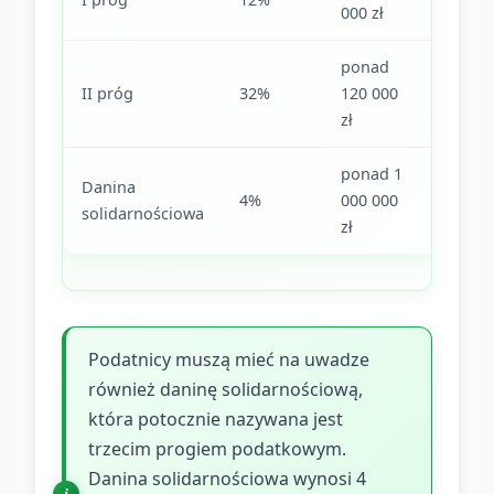
000 zł
000 zł
ponad
ponad
II próg
32%
120 000
120 00
zł
zł
ponad 1
ponad
Danina
4%
000 000
000 00
solidarnościowa
zł
zł
Podatnicy muszą mieć na uwadze
również daninę solidarnościową,
która potocznie nazywana jest
trzecim progiem podatkowym.
Danina solidarnościowa wynosi 4