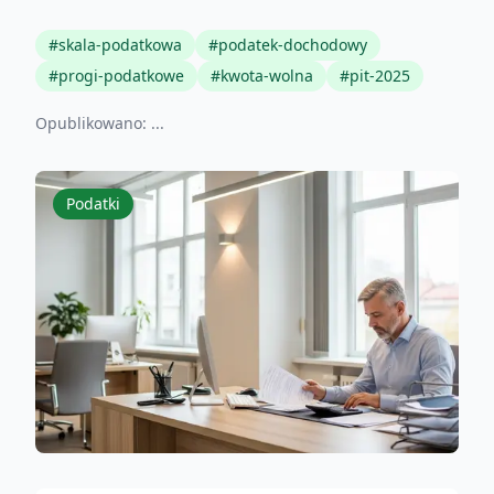
#
skala-podatkowa
#
podatek-dochodowy
#
progi-podatkowe
#
kwota-wolna
#
pit-2025
Opublikowano:
...
Podatki