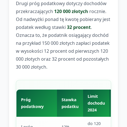
Drugi próg podatkowy dotyczy dochodów
przekraczających
120 000 złotych
rocznie.
Od nadwyżki ponad tę kwotę pobierany jest
podatek według stawki
32 procent
.
Oznacza to, że podatnik osiągający dochód
na przykład 150 000 złotych zapłaci podatek
w wysokości 12 procent od pierwszych 120
000 złotych oraz 32 procent od pozostałych
30 000 złotych.
Limit
Limit
Próg
Stawka
dochodu
docho
podatkowy
podatku
2024
2025
do 120
do 120
I próg
12%