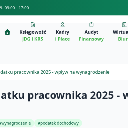
Pt. 09:00 - 17:00
Księgowość
Kadry
Audyt
Wirtu
JDG i KRS
i Płace
Finansowy
Biu
datku pracownika 2025 - wpływ na wynagrodzenie
atku pracownika 2025 - 
#
wynagrodzenie
#
podatek dochodowy