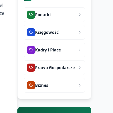
eli
 że
Podatki
n
Księgowość
Kadry i Płace
Prawo Gospodarcze
Biznes