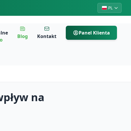
PL
alne
Panel Klienta
Blog
Kontakt
ro
wpływ na