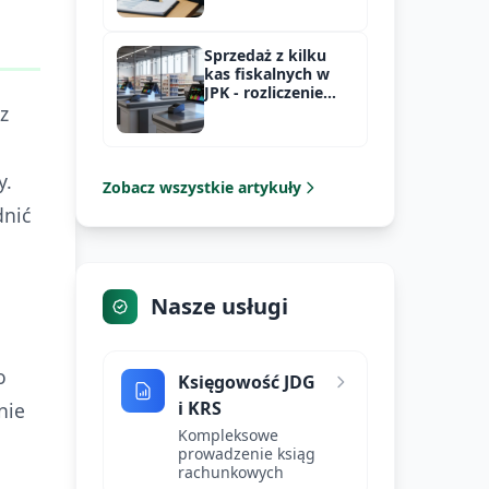
podatkowy
Sprzedaż z kilku
kas fiskalnych w
JPK - rozliczenie
z
VAT
y.
Zobacz wszystkie artykuły
dnić
Nasze usługi
o
Księgowość JDG
i KRS
nie
Kompleksowe
prowadzenie ksiąg
rachunkowych