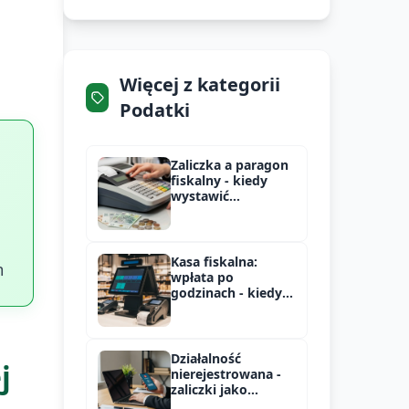
Więcej z kategorii
Podatki
Zaliczka a paragon
fiskalny - kiedy
wystawić
dokument
Kasa fiskalna:
m
wpłata po
godzinach - kiedy
paragon?
Działalność
j
nierejestrowana -
zaliczki jako
przychód