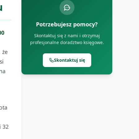
u
Potrzebujesz pomocy?
00
Skontaktuj się z nami i otrzymaj
profesjonalne doradztwo księgowe.
 że
Skontaktuj się
si
 na
ota
i 32