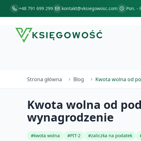
+48 791 699 299
kontakt@vksiegowosc.com
Pon. - 
Strona główna
Blog
Kwota wolna od po
Kwota wolna od pod
wynagrodzenie
#
kwota wolna
#
PIT-2
#
zaliczka na podatek