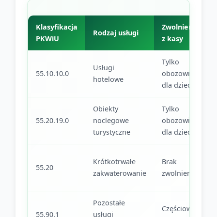
Klasyfikacja
Zwolnienie
Rodzaj usługi
PKWiU
z kasy
Tylko
Usługi
55.10.10.0
obozowiska
hotelowe
dla dzieci
Obiekty
Tylko
55.20.19.0
noclegowe
obozowiska
turystyczne
dla dzieci
Krótkotrwałe
Brak
55.20
zakwaterowanie
zwolnienia
Pozostałe
Częściowe
55.90.1
usługi