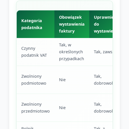
Obowiązek
Uprawnienie
Kategoria
wystawienia
do
podatnika
faktury
wystawienia
Tak, w
Czynny
określonych
Tak, zawsze
podatnik VAT
przypadkach
Zwolniony
Tak,
Nie
podmiotowo
dobrowolnie
Zwolniony
Tak,
Nie
przedmiotowo
dobrowolnie
Rolnik
Tak, z