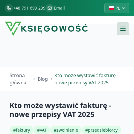
+48 791 699 299
Email
PL
Strona
Kto może wystawić fakturę -
Blog
główna
nowe przepisy VAT 2025
Kto może wystawić fakturę -
nowe przepisy VAT 2025
#
faktury
#
VAT
#
zwolnienie
#
przedsiebiorcy