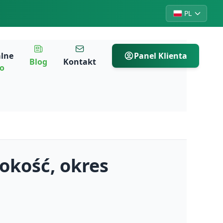
PL
alne
Panel Klienta
Blog
Kontakt
ro
okość, okres