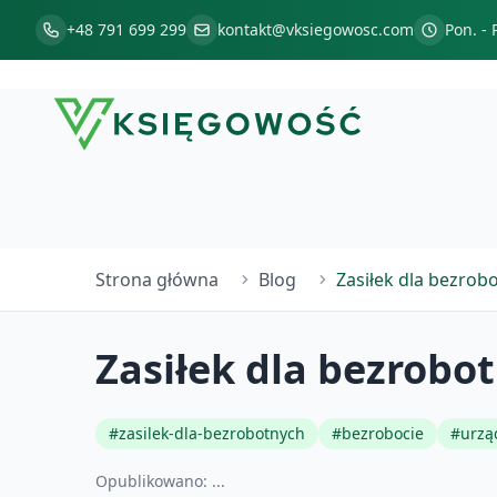
+48 791 699 299
kontakt@vksiegowosc.com
Pon. - 
Strona główna
Blog
Zasiłek dla bezrob
Zasiłek dla bezrobo
#
zasilek-dla-bezrobotnych
#
bezrobocie
#
urzą
Opublikowano:
...