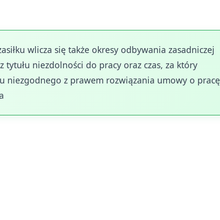
asiłku wlicza się także okresy odbywania zasadniczej
 tytułu niezdolności do pracy oraz czas, za który
u niezgodnego z prawem rozwiązania umowy o pracę
a
wnież formalnej rejestracji w powiatowym urzędzie p
musi nastąpić po spełnieniu wszystkich warunków
cześniej niż po zakończeniu stosunku pracy. Urząd p
potwierdza prawo do zasiłku po sprawdzeniu wszystki