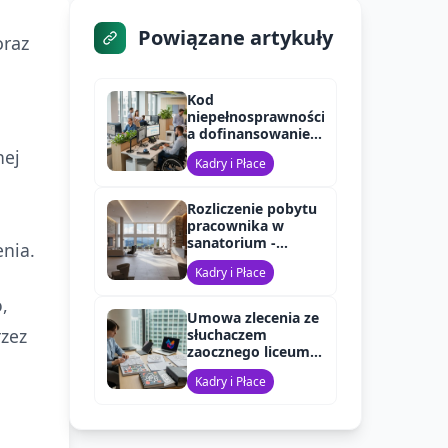
Powiązane artykuły
oraz
Kod
niepełnosprawności
a dofinansowanie
PFRON w 2025 roku
nej
Kadry i Płace
Rozliczenie pobytu
pracownika w
sanatorium -
enia.
składki ZUS
Kadry i Płace
,
Umowa zlecenia ze
rzez
słuchaczem
zaocznego liceum -
oskładkowanie
Kadry i Płace