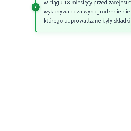
w ciągu 18 miesięcy przed zarejest
wykonywana za wynagrodzenie nie n
którego odprowadzane były składki 
Do okresu zatrudnienia uprawniającego 
zawodowej. Uwzględnia się zatrudnien
najmniej minimalnym, z wyłączeniem ur
Dodatkowo do stażu wlicza się urlop wy
zawodowej mimo braku świadczenia pr
Istotnym elementem jest również zalic
agencyjna czy umowa zlecenie, pod war
minimalne wynagrodzenie za pracę. Pod
współpraca przy jej wykonywaniu, o ile 