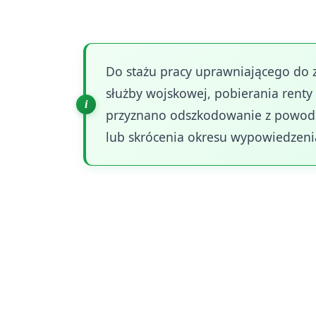
ubezpieczenie społeczne.
Do stażu pracy uprawniającego do z
służby wojskowej, pobierania renty z
przyznano odszkodowanie z powod
lub skrócenia okresu wypowiedzeni
Procedura uzyskania zasiłku wymaga ró
jako osoba bezrobotna. Rejestracja ta 
materialnych i nie może być dokonana w
weryfikuje przedstawione dokumenty i 
wymogów.