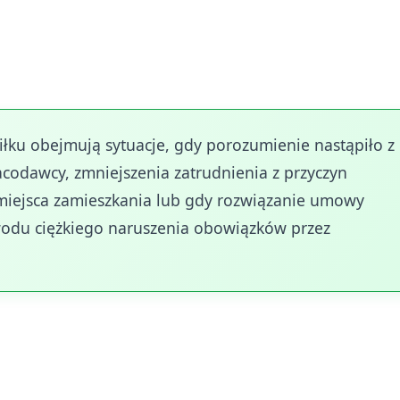
powiedzeniem lub na mocy porozumienia stron. Przepi
m i motywowanie do utrzymania zatrudnienia. Istniej
yczą sytuacji niezależnych od woli pracownika.
iłku obejmują sytuacje, gdy porozumienie nastąpiło z
acodawcy, zmniejszenia zatrudnienia z przyczyn
 miejsca zamieszkania lub gdy rozwiązanie umowy
odu ciężkiego naruszenia obowiązków przez
prawa do zasiłku są pracownicy zwolnieni dyscyplinar
 przypadku ciężkiego naruszenia podstawowych
 kary, dlatego ustawodawca nie przewiduje w takiej