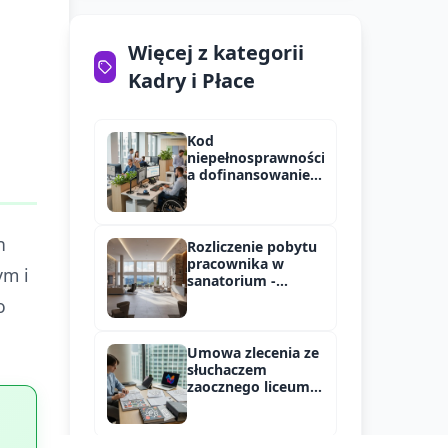
Więcej z kategorii
Kadry i Płace
Kod
niepełnosprawności
a dofinansowanie
PFRON w 2025 roku
h
Rozliczenie pobytu
pracownika w
ym i
sanatorium -
składki ZUS
o
Umowa zlecenia ze
słuchaczem
zaocznego liceum -
oskładkowanie