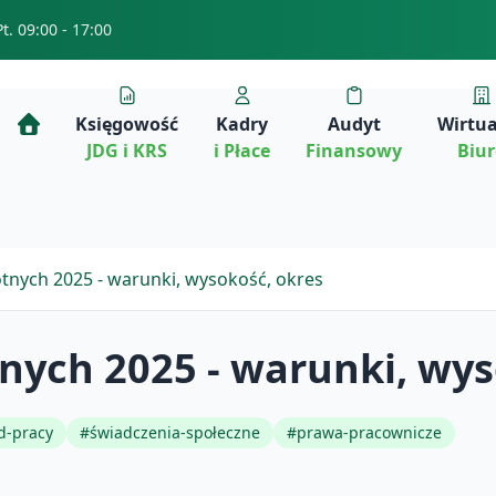
Pt. 09:00 - 17:00
Księgowość
Kadry
Audyt
Wirtu
JDG i KRS
i Płace
Finansowy
Biu
otnych 2025 - warunki, wysokość, okres
tnych 2025 - warunki, wys
d-pracy
#
świadczenia-społeczne
#
prawa-pracownicze