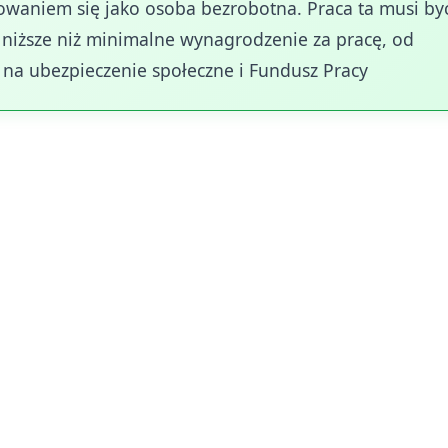
rowaniem się jako osoba bezrobotna. Praca ta musi by
iższe niż minimalne wynagrodzenie za pracę, od
na ubezpieczenie społeczne i Fundusz Pracy
do zasiłku zalicza się różnorodne formy aktywności
ie na podstawie umowy o pracę z wynagrodzeniem co
lopów bezpłatnych trwających dłużej niż
30 dni
.
chowawczy, który traktowany jest jako okres aktywnoś
acy.
zanie do stażu umów cywilnoprawnych, takich jak um
unkiem że podstawa wymiaru składek była nie niższa 
obnie traktowana jest działalność gospodarcza lub
przedsiębiorca nie korzystał z preferencyjnych składe