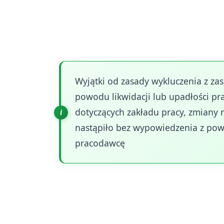
pracy rozwiązała stosunek pracy za wy
ten ma na celu zapobieganie nadużycio
jednak wyjątki od tej zasady, które dot
Wyjątki od zasady wykluczenia z zas
powodu likwidacji lub upadłości pr
dotyczących zakładu pracy, zmiany
nastąpiło bez wypowiedzenia z pow
pracodawcę
Kolejną kategorią osób wykluczonych z 
Zwolnienie dyscyplinarne następuje w
obowiązków pracowniczych i jest formą