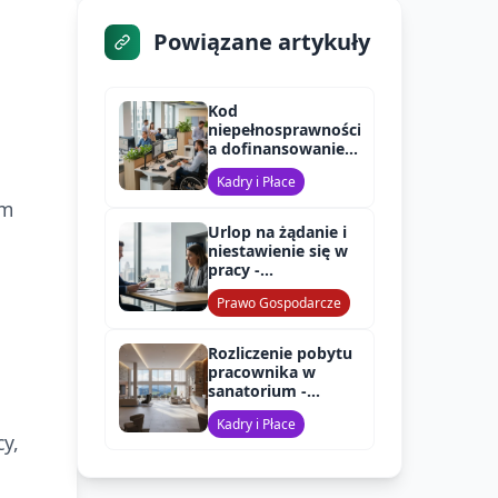
Powiązane artykuły
Kod
niepełnosprawności
a dofinansowanie
PFRON w 2025 roku
Kadry i Płace
ym
Urlop na żądanie i
niestawienie się w
pracy -
konsekwencje
Prawo Gospodarcze
Rozliczenie pobytu
pracownika w
sanatorium -
składki ZUS
Kadry i Płace
y,