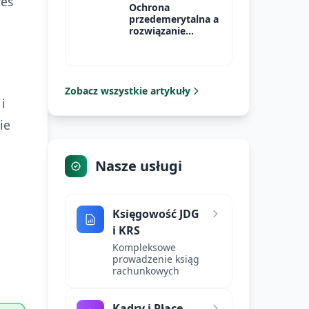
res
Ochrona
przedemerytalna a
rozwiązanie
umowy o pracę
Zobacz wszystkie artykuły
i
ie
Nasze usługi
Księgowość JDG
i KRS
Kompleksowe
prowadzenie ksiąg
rachunkowych
Kadry i Płace