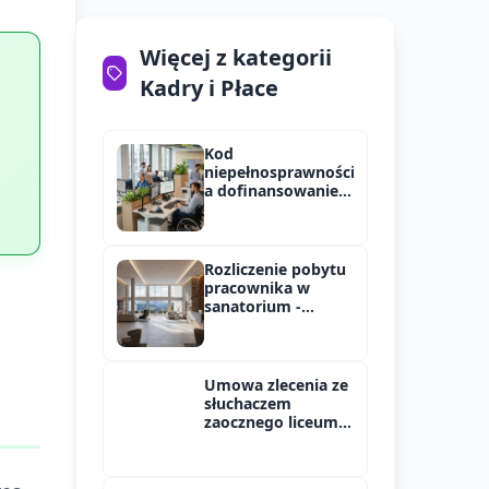
Więcej z kategorii
Kadry i Płace
Kod
niepełnosprawności
a dofinansowanie
PFRON w 2025 roku
Rozliczenie pobytu
pracownika w
sanatorium -
składki ZUS
Umowa zlecenia ze
słuchaczem
zaocznego liceum -
oskładkowanie