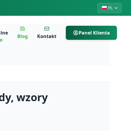
PL
alne
Panel Klienta
Blog
Kontakt
ro
dy, wzory