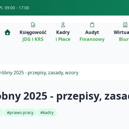
Pt. 09:00 - 17:00
Księgowość
Kadry
Audyt
Wirtu
JDG i KRS
i Płace
Finansowy
Biu
bny 2025 - przepisy, zasady, wzory
ny 2025 - przepisy, zasa
#
prawo pracy
#
kadry