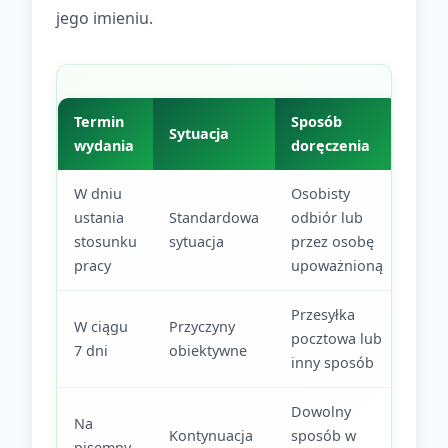
jego imieniu.
Termin
Sposób
Sytuacja
wydania
doręczenia
W dniu
Osobisty
ustania
Standardowa
odbiór lub
stosunku
sytuacja
przez osobę
pracy
upoważnioną
Przesyłka
W ciągu
Przyczyny
pocztowa lub
7 dni
obiektywne
inny sposób
Dowolny
Na
Kontynuacja
sposób w
pisemny