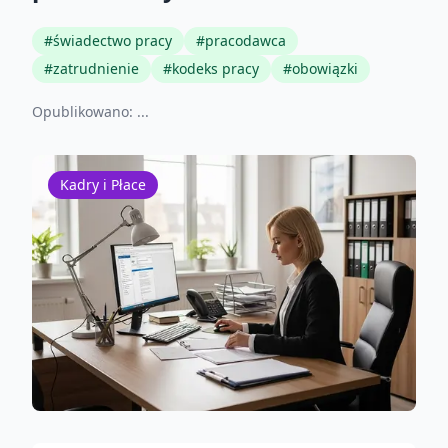
#
świadectwo pracy
#
pracodawca
#
zatrudnienie
#
kodeks pracy
#
obowiązki
Opublikowano:
...
Kadry i Płace