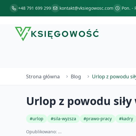
+48 791 699 299
kontakt@vksiegowosc.com
Pon. - 
Strona główna
Blog
Urlop z powodu siły
Urlop z powodu siły 
#
urlop
#
sila-wyzsza
#
prawo-pracy
#
kadry
Opublikowano:
...