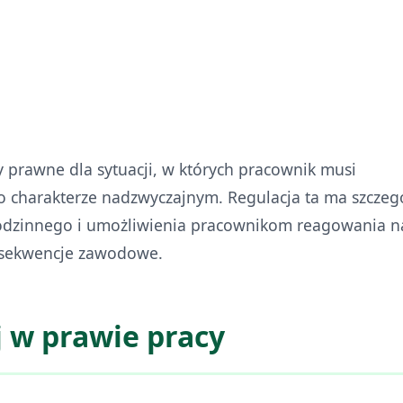
uguje w wymiarze 2 dni lub 16 godzin w roku
duje, czy chce wykorzystać to uprawnienie w dniach
elastyczność w planowaniu nieobecności
prawne dla sytuacji, w których pracownik musi
o charakterze nadzwyczajnym. Regulacja ta ma szczeg
 rodzinnego i umożliwienia pracownikom reagowania n
nsekwencje zawodowe.
j w prawie pracy