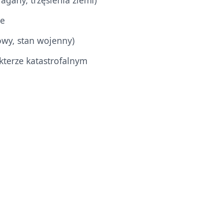
agany, trzęsienia ziemi)
ne
owy, stan wojenny)
kterze katastrofalnym
go w Lublinie z 19 listopada 2019 roku, za przejawy
e zjawiska wywołane działaniem sił natury, akty władzy
ub polityczne o skali katastrofalnej