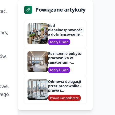
Powiązane artykuły
tać,
Kod
niepełnosprawności
acy,
a dofinansowanie
PFRON w 2025 roku
Kadry i Płace
Rozliczenie pobytu
ów,
pracownika w
sanatorium -
składki ZUS
Kadry i Płace
Odmowa delegacji
sowe,
przez pracownika -
prawa i
wego
konsekwencje
Prawo Gospodarcze