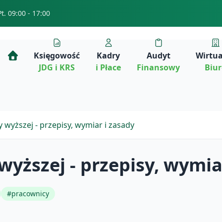
Pt. 09:00 - 17:00
Księgowość
Kadry
Audyt
Wirtu
JDG i KRS
i Płace
Finansowy
Biu
 wyższej - przepisy, wymiar i zasady
wyższej - przepisy, wymia
#
pracownicy