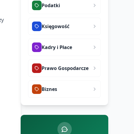
Podatki
zy
Księgowość
Kadry i Płace
Prawo Gospodarcze
Biznes