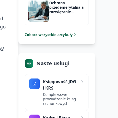
Ochrona
przedemerytalna a
rozwiązanie
umowy o pracę
od
ego
Zobacz wszystkie artykuły
ść
Nasze usługi
ą
Księgowość JDG
i KRS
Kompleksowe
prowadzenie ksiąg
rachunkowych
Kadry i Płace