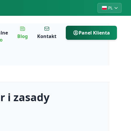
PL
alne
Panel Klienta
Blog
Kontakt
ro
r i zasady