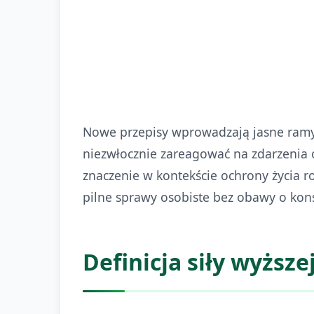
Urlop z powodu siły wyższej przysł
kalendarzowym. Pracownik sam decy
czy godzinach, co daje mu większą 
Nowe przepisy wprowadzają jasne ramy 
niezwłocznie zareagować na zdarzenia 
znaczenie w kontekście ochrony życia
pilne sprawy osobiste bez obawy o ko
Definicja siły wyższe