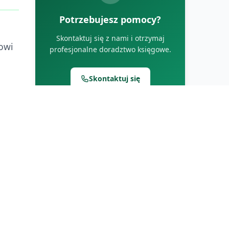
Potrzebujesz pomocy?
Skontaktuj się z nami i otrzymaj
owi
profesjonalne doradztwo księgowe.
Skontaktuj się
ych