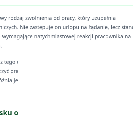
wy rodzaj zwolnienia od pracy, który uzupełnia
czych. Nie zastępuje on urlopu na żądanie, lecz stan
je wymagające natychmiastowej reakcji pracownika na
.
tego urlopu jest wystąpienie pilnych spraw rodzinn
czyć pracownik. Zdarzenia te muszą mieć charakter
óżnia je od typowych sytuacji życiowych, które można
ku o urlop z powodu siły wyższej:
gającej natychmiastowej reakcji