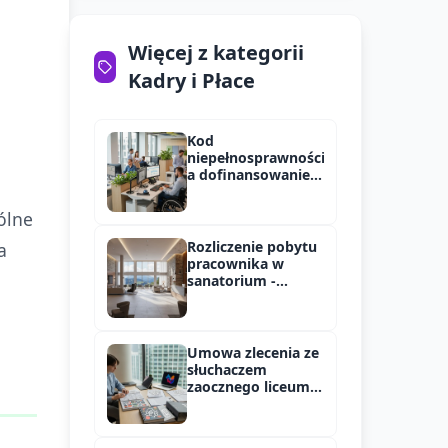
Więcej z kategorii
Kadry i Płace
Kod
niepełnosprawności
a dofinansowanie
PFRON w 2025 roku
ólne
Rozliczenie pobytu
a
pracownika w
sanatorium -
składki ZUS
Umowa zlecenia ze
słuchaczem
zaocznego liceum -
oskładkowanie