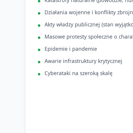
Katastrofy naturalne (powodzie, hur
Działania wojenne i konflikty zbroj
Akty władzy publicznej (stan wyjątk
Masowe protesty społeczne o chara
Epidemie i pandemie
Awarie infrastruktury krytycznej
Cyberataki na szeroką skalę
Zgodnie z wyrokiem Sądu Apelacyjne
siły wyższej uznaje się katastrofaln
publicznej oraz zjawiska społeczne l