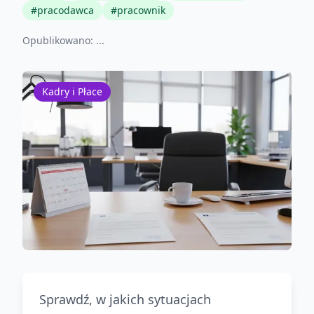
#
pracodawca
#
pracownik
Opublikowano:
...
Kadry i Płace
Sprawdź, w jakich sytuacjach