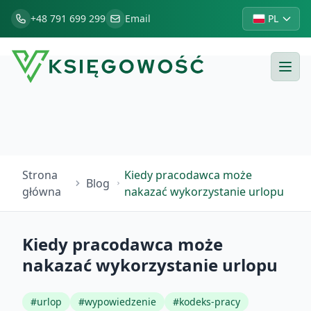
+48 791 699 299
Email
PL
Strona
Kiedy pracodawca może
Blog
główna
nakazać wykorzystanie urlopu
Kiedy pracodawca może
nakazać wykorzystanie urlopu
#
urlop
#
wypowiedzenie
#
kodeks-pracy