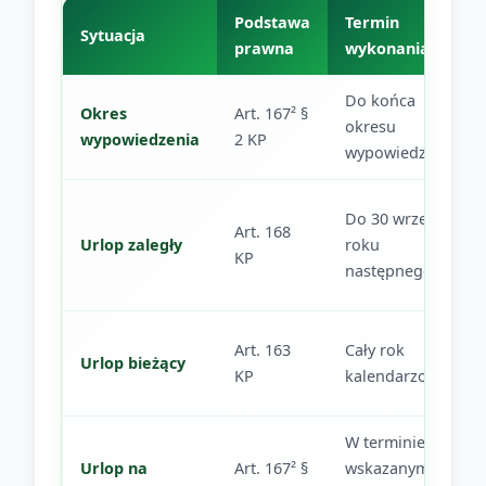
Podstawa
Termin
Sytuacja
prawna
wykonania
Do końca
Okres
Art. 167² §
okresu
wypowiedzenia
2 KP
wypowiedzenia
Do 30 września
Art. 168
Urlop zaległy
roku
KP
następnego
Art. 163
Cały rok
Urlop bieżący
KP
kalendarzowy
W terminie
Urlop na
Art. 167² §
wskazanym