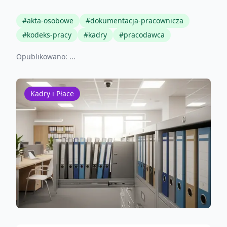
#
akta-osobowe
#
dokumentacja-pracownicza
#
kodeks-pracy
#
kadry
#
pracodawca
Opublikowano:
...
Kadry i Płace