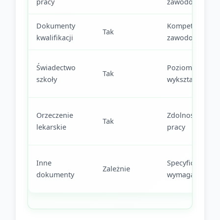
pracy
zawodowe
Dokumenty
Kompetencje
Tak
kwalifikacji
zawodowe
Świadectwo
Poziom
Tak
szkoły
wykształcenia
Orzeczenie
Zdolność do
Tak
lekarskie
pracy
Inne
Specyficzne
Zależnie
dokumenty
wymagania