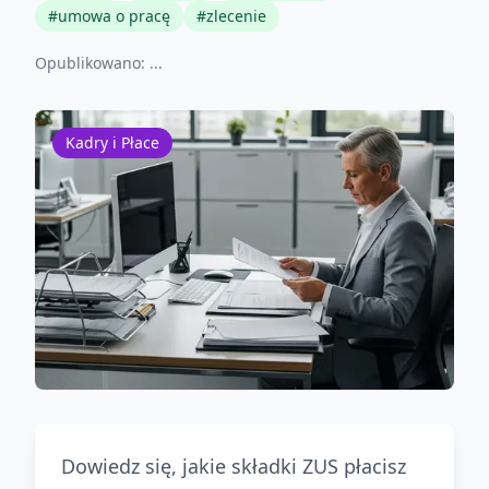
#
umowa o pracę
#
zlecenie
Opublikowano:
...
Kadry i Płace
Dowiedz się, jakie składki ZUS płacisz