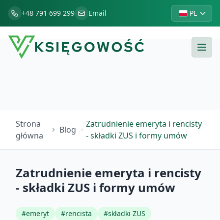
+48 791 699 299
Email
PL
Strona
Zatrudnienie emeryta i rencisty
Blog
główna
- składki ZUS i formy umów
Zatrudnienie emeryta i rencisty
- składki ZUS i formy umów
#
emeryt
#
rencista
#
składki ZUS