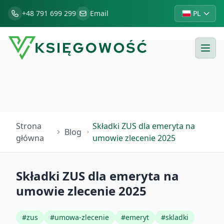
+48 791 699 299
Email
PL
Strona
Składki ZUS dla emeryta na
Blog
główna
umowie zlecenie 2025
Składki ZUS dla emeryta na
umowie zlecenie 2025
#
zus
#
umowa-zlecenie
#
emeryt
#
skladki