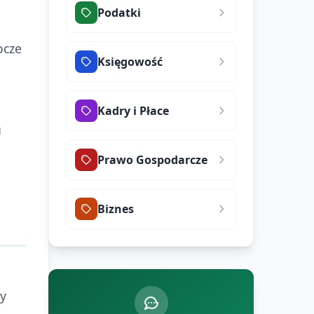
Podatki
ocze
Księgowość
Kadry i Płace
u
Prawo Gospodarcze
Biznes
y