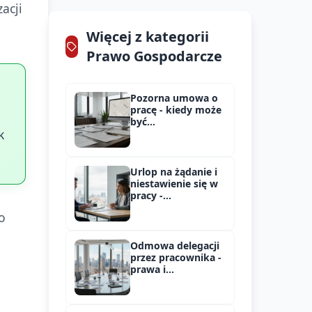
acji
Więcej z kategorii
Prawo Gospodarcze
Pozorna umowa o
pracę - kiedy może
być
k
zakwestionowana
Urlop na żądanie i
niestawienie się w
pracy -
konsekwencje
o
Odmowa delegacji
przez pracownika -
prawa i
konsekwencje