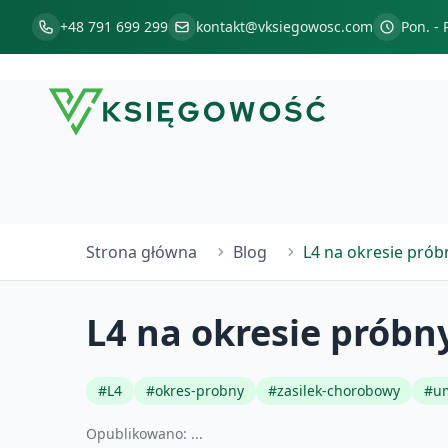
+48 791 699 299
kontakt@vksiegowosc.com
Pon. - 
Strona główna
Blog
L4 na okresie pró
L4 na okresie prób
#
L4
#
okres-probny
#
zasilek-chorobowy
#
u
Opublikowano:
...