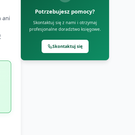
Potrzebujesz pomocy?
 ani
Skontaktuj się z nami i otrzymaj
profesjonalne doradztwo księgowe.
ć
Skontaktuj się
o