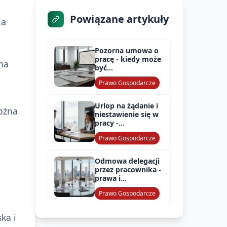
Powiązane artykuły
la
Pozorna umowa o
pracę - kiedy może
na
być
zakwestionowana
Prawo Gospodarcze
Urlop na żądanie i
można
niestawienie się w
pracy -
konsekwencje
Prawo Gospodarcze
Odmowa delegacji
przez pracownika -
prawa i
konsekwencje
Prawo Gospodarcze
ka i