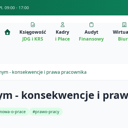
Pt. 09:00 - 17:00
Księgowość
Kadry
Audyt
Wirtu
JDG i KRS
i Płace
Finansowy
Biu
bnym - konsekwencje i prawa pracownika
nym - konsekwencje i pra
mowa-o-prace
#
prawo-pracy