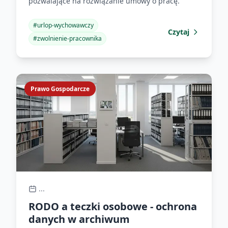
pozwalające na rozwiązanie umowy o pracę.
#
urlop-wychowawczy
Czytaj
#
zwolnienie-pracownika
Prawo Gospodarcze
...
RODO a teczki osobowe - ochrona
danych w archiwum