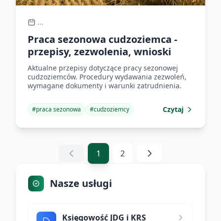
...
Praca sezonowa cudzoziemca -
przepisy, zezwolenia, wnioski
Aktualne przepisy dotyczące pracy sezonowej
cudzoziemców. Procedury wydawania zezwoleń,
wymagane dokumenty i warunki zatrudnienia.
Czytaj
#
praca sezonowa
#
cudzoziemcy
1
2
Nasze usługi
Księgowość JDG i KRS