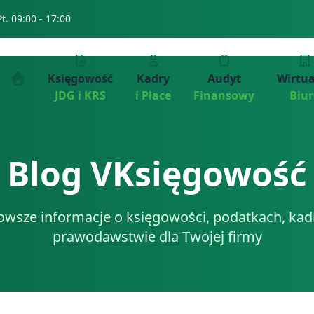
Pt. 09:00 - 17:00
Księgowość
Kadry
Audyt
Wirtu
JDG i KRS
i Płace
Finansowy
Biu
Blog VKsięgowość
owsze informacje o księgowości, podatkach, kadr
prawodawstwie dla Twojej firmy