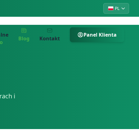
PL
alne
Panel Klienta
Blog
Kontakt
ro
ach i