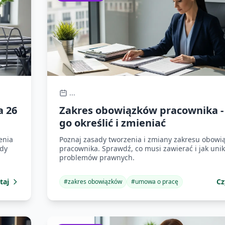
...
a 26
Zakres obowiązków pracownika - 
go określić i zmieniać
enia
Poznaj zasady tworzenia i zmiany zakresu obowi
ady
pracownika. Sprawdź, co musi zawierać i jak uni
problemów prawnych.
taj
Cz
#
zakres obowiązków
#
umowa o pracę