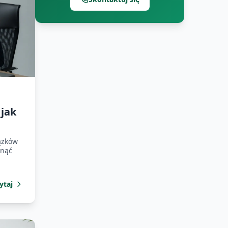
jak
ązków
knąć
ytaj