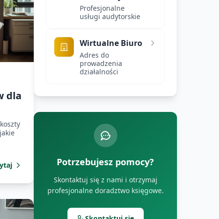
Profesjonalne
usługi audytorskie
Wirtualne Biuro
Adres do
prowadzenia
działalności
w dla
koszty
jakie
Potrzebujesz pomocy?
ytaj
Skontaktuj się z nami i otrzymaj
profesjonalne doradztwo księgowe.
Skontaktuj się