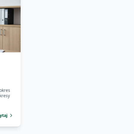
okres
kresy
ytaj