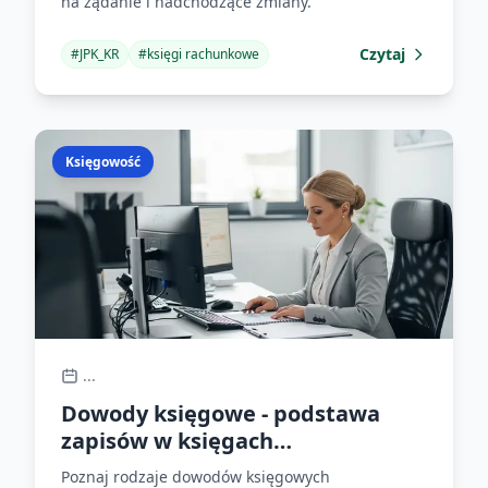
na żądanie i nadchodzące zmiany.
Czytaj
#
JPK_KR
#
księgi rachunkowe
Księgowość
...
Dowody księgowe - podstawa
zapisów w księgach
rachunkowych
Poznaj rodzaje dowodów księgowych