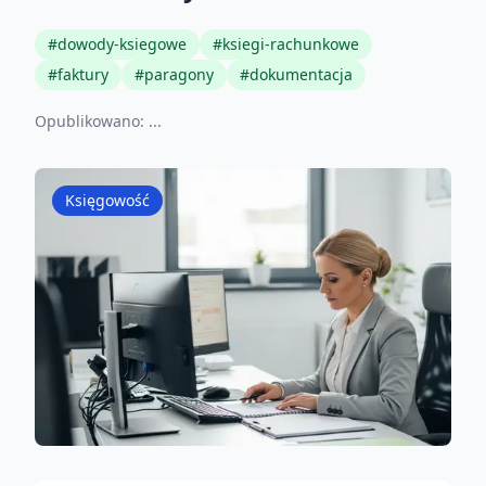
#
dowody-ksiegowe
#
ksiegi-rachunkowe
#
faktury
#
paragony
#
dokumentacja
Opublikowano:
...
Księgowość