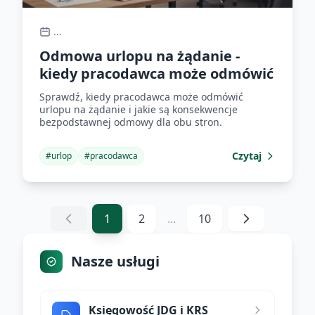
...
Odmowa urlopu na żądanie -
kiedy pracodawca może odmówić
Sprawdź, kiedy pracodawca może odmówić
urlopu na żądanie i jakie są konsekwencje
bezpodstawnej odmowy dla obu stron.
Czytaj
#
urlop
#
pracodawca
1
2
...
10
Nasze usługi
Księgowość JDG i KRS