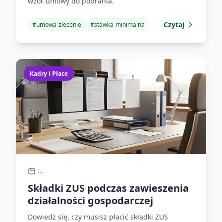
wzór umowy do pobrania.
Czytaj
#
umowa-zlecenie
#
stawka-minimalna
Kadry i Płace
...
Składki ZUS podczas zawieszenia
działalności gospodarczej
Dowiedz się, czy musisz płacić składki ZUS