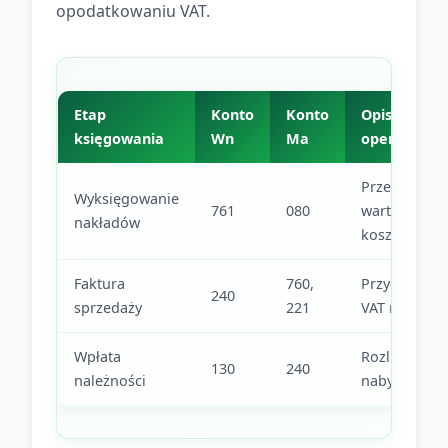
opodatkowaniu VAT.
Etap
Konto
Konto
Opis
księgowania
Wn
Ma
operacji
Przeniesieni
Wyksięgowanie
761
080
wartości do
nakładów
kosztów
Faktura
760,
Przychód i
240
sprzedaży
221
VAT należny
Wpłata
Rozliczenie z
130
240
należności
nabywcą