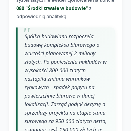
systematycznie ewidencjonowane na koncie
080 "Środki trwałe w budowie"
z
odpowiednią analityką.
Spółka budowlana rozpoczęła
budowę kompleksu biurowego o
wartości planowanej 2 miliony
złotych. Po poniesieniu nakładów w
wysokości 800 000 złotych
nastąpiła zmiana warunków
rynkowych - spadek popytu na
powierzchnie biurowe w danej
lokalizacji. Zarząd podjął decyzję o
sprzedaży projektu na etapie stanu
surowego za 950 000 złotych netto,
osiągając zysk 150 000 złotych ze