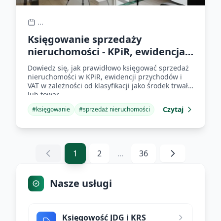
...
Księgowanie sprzedaży
nieruchomości - KPiR, ewidencja,
VAT
Dowiedz się, jak prawidłowo księgować sprzedaż
nieruchomości w KPiR, ewidencji przychodów i
VAT w zależności od klasyfikacji jako środek trwały
lub towar.
Czytaj
#
księgowanie
#
sprzedaż nieruchomości
1
2
...
36
Nasze usługi
Księgowość JDG i KRS