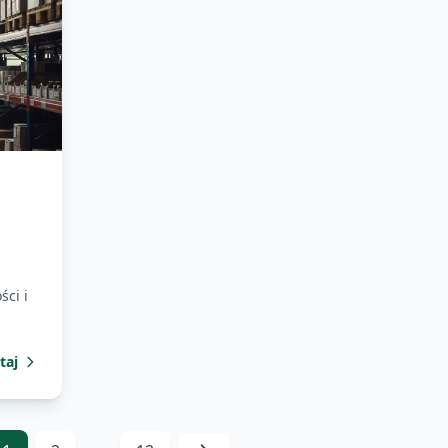
ci i
taj