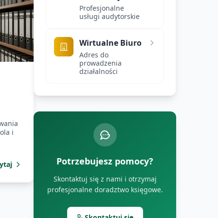
Profesjonalne
usługi audytorskie
Wirtualne Biuro
Adres do
prowadzenia
działalności
ywania
la i
Potrzebujesz pomocy?
ytaj
Skontaktuj się z nami i otrzymaj
profesjonalne doradztwo księgowe.
Skontaktuj się