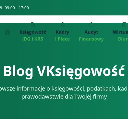
Pt. 09:00 - 17:00
Księgowość
Kadry
Audyt
Wirtu
JDG i KRS
i Płace
Finansowy
Biu
Blog VKsięgowość
owsze informacje o księgowości, podatkach, kadr
prawodawstwie dla Twojej firmy