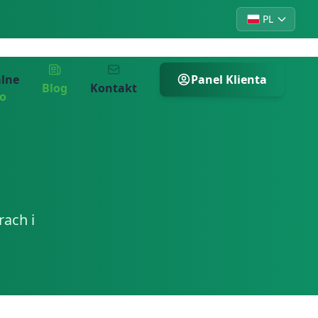
PL
alne
Panel Klienta
Blog
Kontakt
ro
ach i