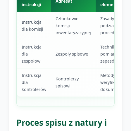
Adresat
instrukcji
elementy
Członkowie
Zasady działani
Instrukcja
komisji
podział pól,
dla komisji
inwentaryzacyjnej
procedury
Instrukcja
Techniki
dla
Zespoły spisowe
pomiaru, rodza
zespołów
zapasów
Instrukcja
Metody
Kontrolerzy
dla
weryfikacji,
spisowi
kontrolerów
dokumentowan
Proces spisu z natury i