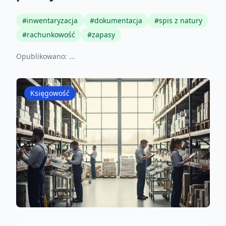
#
inwentaryzacja
#
dokumentacja
#
spis z natury
#
rachunkowość
#
zapasy
Opublikowano:
...
Księgowość