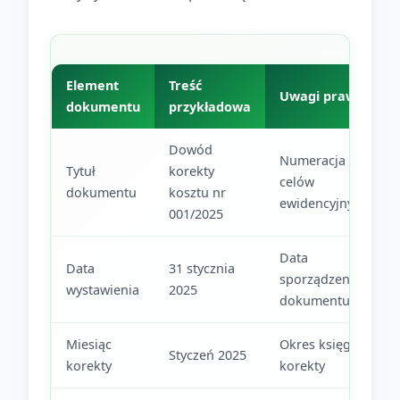
Element
Treść
Uwagi prawne
dokumentu
przykładowa
Dowód
Numeracja dla
Tytuł
korekty
celów
dokumentu
kosztu nr
ewidencyjnych
001/2025
Data
Data
31 stycznia
sporządzenia
wystawienia
2025
dokumentu
Miesiąc
Okres księgowy
Styczeń 2025
korekty
korekty