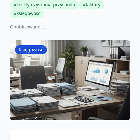
#
koszty-uzyskania-przychodu
#
faktury
#
ksiegowosc
Opublikowano:
...
Księgowość