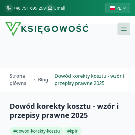
+48 791 699 299
Email
PL
Strona
Dowód korekty kosztu - wzór i
Blog
główna
przepisy prawne 2025
Dowód korekty kosztu - wzór i
przepisy prawne 2025
#
dowod-korekty-kosztu
#
kpir