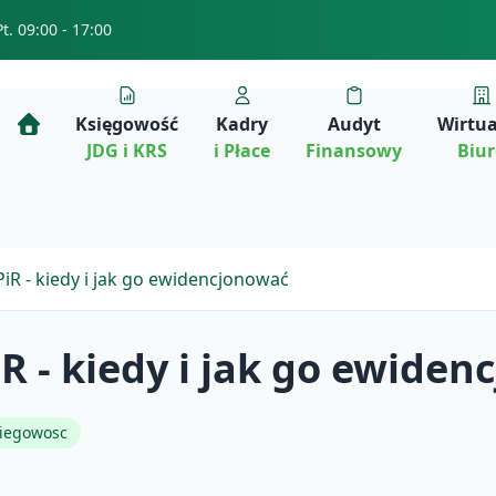
Pt. 09:00 - 17:00
Księgowość
Kadry
Audyt
Wirtu
JDG i KRS
i Płace
Finansowy
Biu
R - kiedy i jak go ewidencjonować
 - kiedy i jak go ewiden
siegowosc