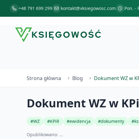
+48 791 699 299
kontakt@vksiegowosc.com
Pon. - 
Strona główna
Blog
Dokument WZ w KPi
Dokument WZ w KPiR
#
WZ
#
KPiR
#
ewidencja
#
dokumenty
#
k
Opublikowano:
...