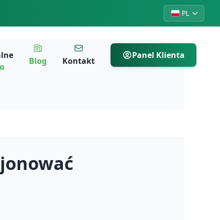
PL
alne
Panel Klienta
Blog
Kontakt
ro
cjonować