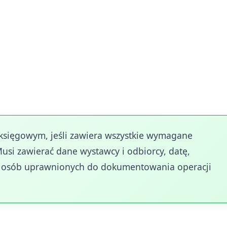
jnie określają, które dokumenty mogą stanowić pods
VAT, faktury VAT RR, faktury VAT MP, dokumenty cel
ty korygujące, odpowiadające warunkom określonym w
mogą to być inne dowody stwierdzające fakt dokonani
eczywistym przebiegiem.
ięgowym, jeśli zawiera wszystkie wymagane
usi zawierać dane wystawcy i odbiorcy, datę,
isy osób uprawnionych do dokumentowania operacji