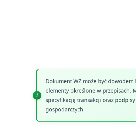
dowody księgowe. Regulacje te precyzy
ewidencji księgowej.
Dowodami księgowymi mogą być faktury 
rachunki oraz faktury korygujące i no
odrębnych przepisach. Alternatywnie, 
operacji gospodarczej zgodnie z jej rz
Dokument WZ może być dowodem ks
elementy określone w przepisach. M
specyfikację transakcji oraz podp
gospodarczych