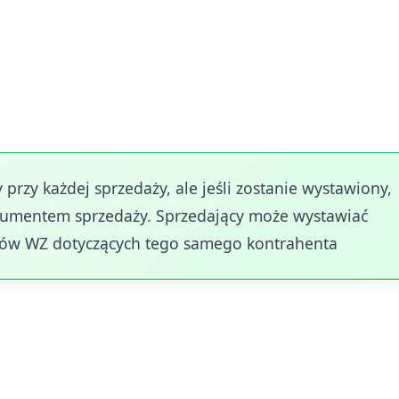
iania dokumentu WZ do każdego dokumentu sprzedaż
 lub paragon do każdej wystawionej WZ. Dla jednego
rcze obejmujące kilka dokumentów wydania zewnętrzn
 księgowych.
rzy każdej sprzedaży, ale jeśli zostanie wystawiony,
umentem sprzedaży. Sprzedający może wystawiać
ntów WZ dotyczących tego samego kontrahenta
ą dokumentowanie fizycznego przekazania towaru,
worzenie podstawy do wystawienia faktury. Dokumen
rodzaju i ilości wydawanych produktów, co umożliwia