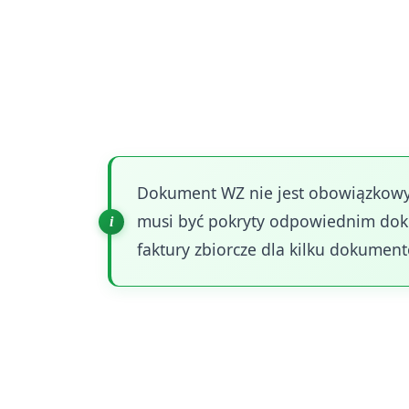
Sprzedający nie ma obowiązku wystaw
ale zobowiązany jest wystawić fakturę
kontrahenta mogą to być faktury zbio
co pozwala na optymalizację procesów
Dokument WZ nie jest obowiązkowy p
musi być pokryty odpowiednim dok
faktury zbiorcze dla kilku dokume
Główne funkcje dokumentu WZ obejmuj
kontrolę stanów magazynowych oraz ut
ten zawiera szczegółowe informacje o 