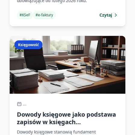
obowiązujące od lutego 2026 roku.
Czytaj
#
KSeF
#
e-faktury
Księgowość
...
Dowody księgowe jako podstawa
zapisów w księgach
rachunkowych
Dowody księgowe stanowią fundament